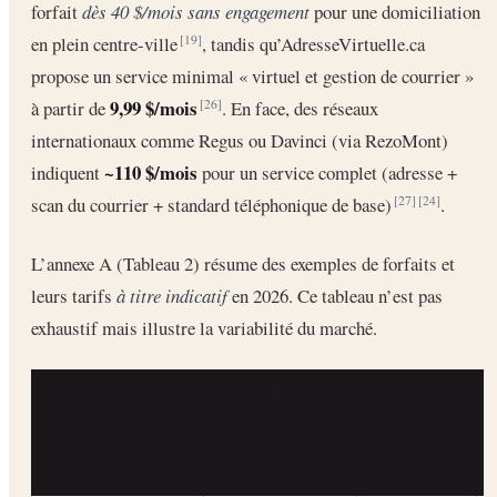
forfait
dès 40 $/mois sans engagement
pour une domiciliation
en plein centre-ville
, tandis qu’AdresseVirtuelle.ca
[19]
propose un service minimal « virtuel et gestion de courrier »
9,99 $/mois
à partir de
. En face, des réseaux
[26]
internationaux comme Regus ou Davinci (via RezoMont)
~110 $/mois
indiquent
pour un service complet (adresse +
scan du courrier + standard téléphonique de base)
.
[27]
[24]
L’annexe A (Tableau 2) résume des exemples de forfaits et
leurs tarifs
à titre indicatif
en 2026. Ce tableau n’est pas
exhaustif mais illustre la variabilité du marché.
FORFAIT DE
TARIF
BASE / «
FOURNISSEUR
MENSUEL
ADRESSE
INDICATIF
SEULE »