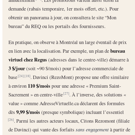
demande (rabais temporaire, 1er mois offert, etc.). Pour
obtenir un panorama à jour, on consultera le site “Mon
bureau” du REQ ou les portails des fournisseurs.
En pratique, on observe à Montréal un large éventail de prix
bureau
en lien avec la localisation. Par exemple, un plan de
virtuel chez Regus
(adresses dans le centre-ville) démarre à
3 $/jour
(soit ~90 $/mois) pour l’adresse commerciale de
base
. Davinci (RezoMont) propose une offre similaire
[24]
[18]
110 $/mois
à environ
pour une adresse « Premium Saint-
Sacrement » en centre-ville
. À l’inverse, des solutions «
[27]
value » comme AdresseVirtuelle.ca déclarent des formules
9,99 $/mois
dès
(presque symbolique) incluant l’essentiel
. Parmi les autres acteurs locaux, Citons Rezomont (filiale
[26]
de Davinci) qui vante des forfaits
sans engagement
à partir de