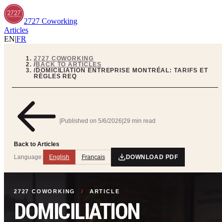
2727 Coworking
Articles
EN
|
FR
2727 COWORKING
/
BACK TO ARTICLES
/
DOMICILIATION ENTREPRISE MONTRÉAL: TARIFS ET
RÈGLES REQ
|
Published on
5/6/2026
|
29 min read
Back to Articles
Language:
English
Français
DOWNLOAD PDF
2727 COWORKING
/
ARTICLE
DOMICILIATION