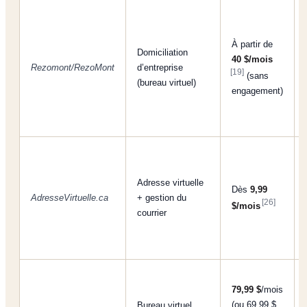
À partir de
Domiciliation
40 $/mois
Rezomont/RezoMont
d’entreprise
[19]
(sans
(bureau virtuel)
engagement)
Adresse virtuelle
Dès
9,99
AdresseVirtuelle.ca
+ gestion du
[26]
$/mois
courrier
79,99 $
/mois
(ou 69,99 $
Bureau virtuel