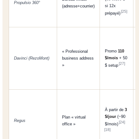
Propulsio 360°
si 12x
(adresse+courrier)
[25]
prépayé)
Promo
110
« Professional
$/mois
+ 50
Davinci (RezoMont)
business address
[27]
»
$ setup
À partir de
3
$/jour
(~90
Plan « virtual
Regus
[24]
office »
$/mois)
[18]