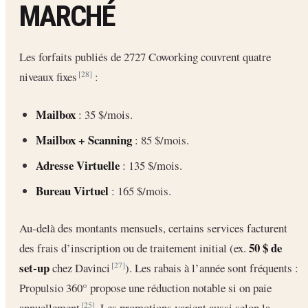
MARCHÉ
Les forfaits publiés de 2727 Coworking couvrent quatre
niveaux fixes
:
[28]
Mailbox
: 35 $/mois.
Mailbox + Scanning
: 85 $/mois.
Adresse Virtuelle
: 135 $/mois.
Bureau Virtuel
: 165 $/mois.
Au-delà des montants mensuels, certains services facturent
50 $ de
des frais d’inscription ou de traitement initial (ex.
set-up
chez Davinci
). Les rabais à l’année sont fréquents :
[27]
Propulsio 360° propose une réduction notable si on paie
annuellement
. Les promotions varient aussi selon la
[25]