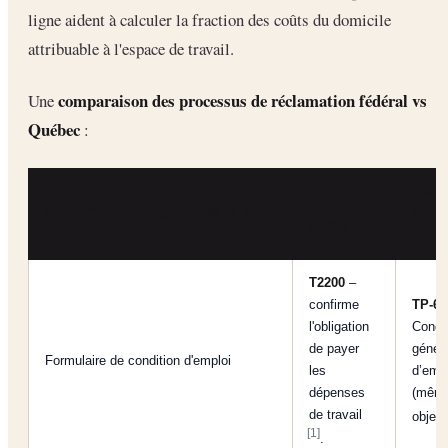
ligne aident à calculer la fraction des coûts du domicile
attribuable à l'espace de travail.
comparaison des processus de réclamation fédéral vs
Une
Québec
:
QUÉ
FÉDÉRAL
CARACTÉRISTIQUE/FORMULAIRE
(REV
(ARC)
QUÉ
T2200
–
confirme
TP-64
l'obligation
Condi
de payer
génér
Formulaire de condition d'emploi
les
d’empl
dépenses
(mêm
de travail
object
[1]
.