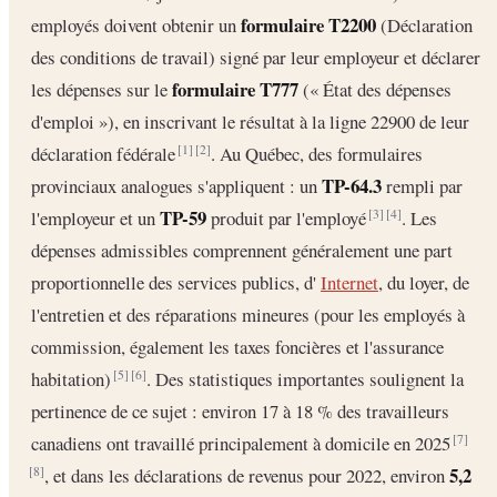
formulaire T2200
employés doivent obtenir un
(Déclaration
des conditions de travail) signé par leur employeur et déclarer
formulaire T777
les dépenses sur le
(« État des dépenses
d'emploi »), en inscrivant le résultat à la ligne 22900 de leur
déclaration fédérale
. Au Québec, des formulaires
[1]
[2]
TP-64.3
provinciaux analogues s'appliquent : un
rempli par
TP-59
l'employeur et un
produit par l'employé
. Les
[3]
[4]
dépenses admissibles comprennent généralement une part
proportionnelle des services publics, d'
Internet
, du loyer, de
l'entretien et des réparations mineures (pour les employés à
commission, également les taxes foncières et l'assurance
habitation)
. Des statistiques importantes soulignent la
[5]
[6]
pertinence de ce sujet : environ 17 à 18 % des travailleurs
canadiens ont travaillé principalement à domicile en 2025
[7]
5,2
, et dans les déclarations de revenus pour 2022, environ
[8]