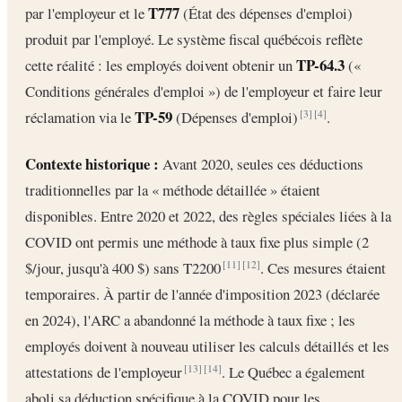
T777
par l'employeur et le
(État des dépenses d'emploi)
produit par l'employé. Le système fiscal québécois reflète
TP-64.3
cette réalité : les employés doivent obtenir un
(«
Conditions générales d'emploi ») de l'employeur et faire leur
TP-59
réclamation via le
(Dépenses d'emploi)
.
[3]
[4]
Contexte historique :
Avant 2020, seules ces déductions
traditionnelles par la « méthode détaillée » étaient
disponibles. Entre 2020 et 2022, des règles spéciales liées à la
COVID ont permis une méthode à taux fixe plus simple (2
$/jour, jusqu'à 400 $) sans T2200
. Ces mesures étaient
[11]
[12]
temporaires. À partir de l'année d'imposition 2023 (déclarée
en 2024), l'ARC a abandonné la méthode à taux fixe ; les
employés doivent à nouveau utiliser les calculs détaillés et les
attestations de l'employeur
. Le Québec a également
[13]
[14]
aboli sa déduction spécifique à la COVID pour les