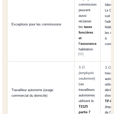
commission
Identi
peuvent
Le Qu
aussi
suit
réclamer
l'admis
Exceptions pour les commissions
les
taxes
fédéra
foncières
les e
et
à
l'assurance
commi
habitation
[32]
.
S.O.
S.O.
L
(employés
travai
seulement).
auton
Les
utilise
travailleurs
Travailleur autonome (usage
déclar
autonomes
commercial du domicile)
d'entr
utilisent le
TP-80
T2125
(équiv
partie 7
de l'