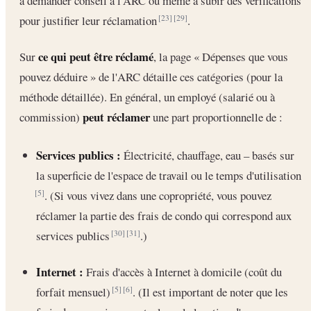
à demander conseil à l'ARC ou même à subir des vérifications
pour justifier leur réclamation
.
[23]
[29]
ce qui peut être réclamé
Sur
, la page « Dépenses que vous
pouvez déduire » de l'ARC détaille ces catégories (pour la
méthode détaillée). En général, un employé (salarié ou à
peut réclamer
commission)
une part proportionnelle de :
Services publics :
Électricité, chauffage, eau – basés sur
la superficie de l'espace de travail ou le temps d'utilisation
. (Si vous vivez dans une copropriété, vous pouvez
[5]
réclamer la partie des frais de condo qui correspond aux
services publics
.)
[30]
[31]
Internet :
Frais d'accès à Internet à domicile (coût du
forfait mensuel)
. (Il est important de noter que les
[5]
[6]