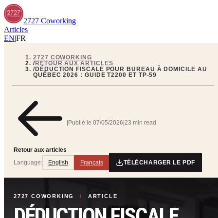
2727 Coworking
Articles
EN
|
FR
2727 COWORKING
/
RETOUR AUX ARTICLES
/
DÉDUCTION FISCALE POUR BUREAU À DOMICILE AU
QUÉBEC 2026 : GUIDE T2200 ET TP-59
|
Publié le
07/05/2026
|
23 min read
Retour aux articles
Language:
English
Français
TÉLÉCHARGER LE PDF
2727 COWORKING
/
ARTICLE
DÉDUCTION FISCALE