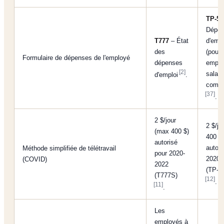
TP-59
Dépe
T777
– État
d'empl
des
(pour 
Formulaire de dépenses de l'employé
dépenses
emplo
[2]
salari
d'emploi
.
commi
[37]
.
2 $/jour
2 $/jo
(max 400 $)
400 $)
autorisé
autori
Méthode simplifiée de télétravail
pour 2020-
2020-
(COVID)
2022
(TP-5
(T777S)
[12]
.
[11]
.
Les
employés à