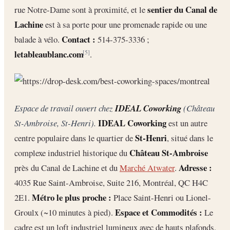
sentier du Canal de
rue Notre-Dame sont à proximité, et le
Lachine
est à sa porte pour une promenade rapide ou une
Contact :
balade à vélo.
514-375-3336 ;
letableaublanc.com
.
[5]
Espace de travail ouvert chez
IDEAL Coworking
(Château
IDEAL Coworking
St-Ambroise, St-Henri).
est un autre
St-Henri
centre populaire dans le quartier de
, situé dans le
Château St-Ambroise
complexe industriel historique du
Adresse :
près du Canal de Lachine et du
Marché Atwater
.
4035 Rue Saint-Ambroise, Suite 216, Montréal, QC H4C
Métro le plus proche :
2E1.
Place Saint-Henri ou Lionel-
Espace et Commodités :
Groulx (~10 minutes à pied).
Le
cadre est un loft industriel lumineux avec de hauts plafonds,