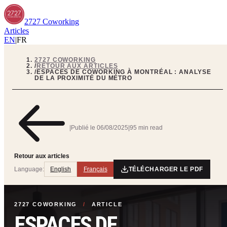
2727 Coworking
Articles
EN
|
FR
2727 COWORKING
/
RETOUR AUX ARTICLES
/
ESPACES DE COWORKING À MONTRÉAL : ANALYSE
DE LA PROXIMITÉ DU MÉTRO
|
Publié le
06/08/2025
|
95 min read
Retour aux articles
Language:
English
Français
TÉLÉCHARGER LE PDF
2727 COWORKING
/
ARTICLE
ESPACES DE