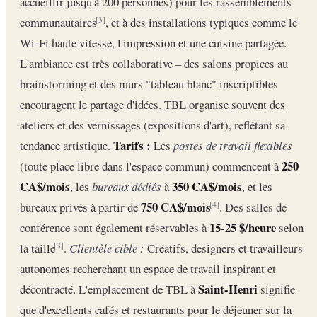
accueillir jusqu'à 200 personnes) pour les rassemblements
communautaires
, et à des installations typiques comme le
[3]
Wi-Fi haute vitesse, l'impression et une cuisine partagée.
L'ambiance est très collaborative – des salons propices au
brainstorming et des murs "tableau blanc" inscriptibles
encouragent le partage d'idées. TBL organise souvent des
ateliers et des vernissages (expositions d'art), reflétant sa
Tarifs :
tendance artistique.
Les
postes de travail flexibles
250
(toute place libre dans l'espace commun) commencent à
CA$/mois
350 CA$/mois
, les
bureaux dédiés
à
, et les
750 CA$/mois
bureaux privés à partir de
. Des salles de
[4]
15-25 $/heure
conférence sont également réservables à
selon
la taille
.
Clientèle cible :
Créatifs, designers et travailleurs
[3]
autonomes recherchant un espace de travail inspirant et
Saint-Henri
décontracté. L'emplacement de TBL à
signifie
que d'excellents cafés et restaurants pour le déjeuner sur la