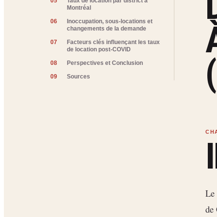
05
Taux de location par district à
Montréal
06
Inoccupation, sous-locations et
changements de la demande
07
Facteurs clés influençant les taux
de location post-COVID
08
Perspectives et Conclusion
09
Sources
Le 
de 