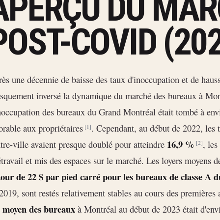
APERÇU DU MAR
POST-COVID (20
ès une décennie de baisse des taux d'inoccupation et de hauss
squement inversé la dynamique du marché des bureaux à Mo
noccupation des bureaux du Grand Montréal était tombé à en
orable aux propriétaires
. Cependant, au début de 2022, les 
[1]
16,9 %
tre-ville avaient presque doublé pour atteindre
, les
[2]
étravail et mis des espaces sur le marché. Les loyers moyens d
our de 22 $ par pied carré pour les bureaux de classe A du 
2019, sont restés relativement stables au cours des première
t moyen des bureaux
à Montréal au début de 2023 était d'en