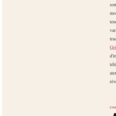
son
mod
ten
var
tra
Gri
d'i
tél
aux
rév