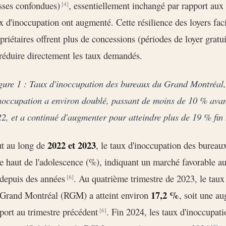
sses confondues)
, essentiellement inchangé par rapport au
[4]
x d'inoccupation ont augmenté. Cette résilience des loyers faci
priétaires offrent plus de concessions (périodes de loyer gratui
réduire directement les taux demandés.
gure 1 : Taux d'inoccupation des bureaux du Grand Montréal
noccupation a environ doublé, passant de moins de 10 % ava
2, et a continué d'augmenter pour atteindre plus de 19 % fi
2022 et 2023
t au long de
, le taux d'inoccupation des bureaux
le haut de l'adolescence (%), indiquant un marché favorable aux
depuis des années
. Au quatrième trimestre de 2023, le taux
[6]
17,2 %
Grand Montréal (RGM) a atteint environ
, soit une a
port au trimestre précédent
. Fin 2024, les taux d'inoccupa
[6]