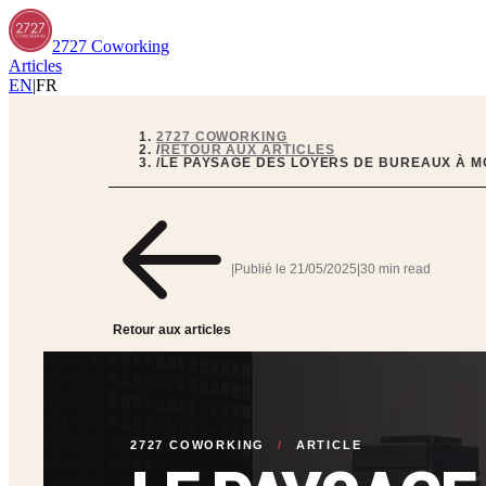
2727 Coworking
Articles
EN
|
FR
2727 COWORKING
/
RETOUR AUX ARTICLES
/
LE PAYSAGE DES LOYERS DE BUREAUX À MO
|
Publié le
21/05/2025
|
30 min read
Retour aux articles
2727 COWORKING
/
ARTICLE