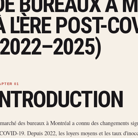
DE BUREAUX À 
À L'ÈRE POST-CO
(2022–2025)
INTRODUCTION
marché des bureaux à Montréal a connu des changements signif
COVID-19. Depuis 2022, les loyers moyens et les taux d'inoc