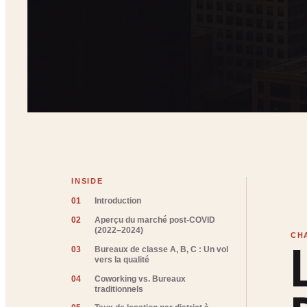
INSIDE
01
Introduction
02
Aperçu du marché post-COVID
(2022–2024)
03
Bureaux de classe A, B, C : Un vol
vers la qualité
04
Coworking vs. Bureaux
traditionnels