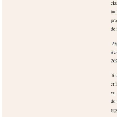
cla
tau
pro
de 
Fi
d'i
202
Tou
et 
vu 
du 
rap