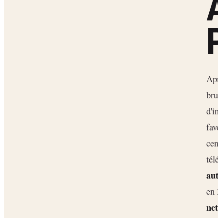
Apr
bru
d'i
fav
cen
tél
aut
en 
ne