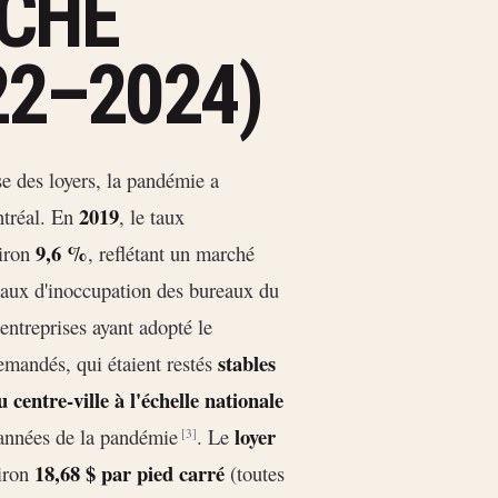
CHÉ
22–2024)
e des loyers, la pandémie a
2019
ntréal. En
, le taux
9,6 %
viron
, reflétant un marché
taux d'inoccupation des bureaux du
 entreprises ayant adopté le
stables
emandés, qui étaient restés
centre-ville à l'échelle nationale
loyer
s années de la pandémie
. Le
[3]
18,68 $ par pied carré
viron
(toutes