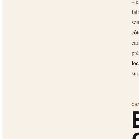
– 
fai
son
côt
car
pré
loc
sur