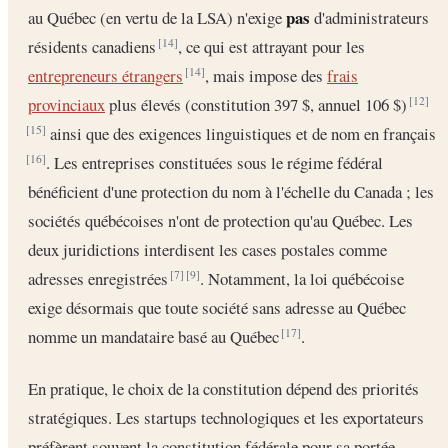
pas
au Québec (en vertu de la LSA) n'exige
d'administrateurs
résidents canadiens
, ce qui est attrayant pour les
[14]
entrepreneurs étrangers
, mais impose des
frais
[14]
provinciaux
plus élevés (constitution 397 $, annuel 106 $)
[12]
ainsi que des exigences linguistiques et de nom en français
[15]
. Les entreprises constituées sous le régime fédéral
[16]
bénéficient d'une protection du nom à l'échelle du Canada ; les
sociétés québécoises n'ont de protection qu'au Québec. Les
deux juridictions interdisent les cases postales comme
adresses enregistrées
. Notamment, la loi québécoise
[7]
[9]
exige désormais que toute société sans adresse au Québec
nomme un mandataire basé au Québec
.
[17]
En pratique, le choix de la constitution dépend des priorités
stratégiques. Les startups technologiques et les exportateurs
préfèrent souvent la constitution fédérale pour sa portée