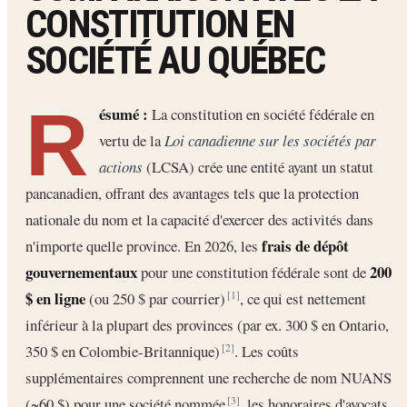
CONSTITUTION EN
SOCIÉTÉ AU QUÉBEC
R
ésumé :
La constitution en société fédérale en
vertu de la
Loi canadienne sur les sociétés par
actions
(LCSA) crée une entité ayant un statut
pancanadien, offrant des avantages tels que la protection
nationale du nom et la capacité d'exercer des activités dans
frais de dépôt
n'importe quelle province. En 2026, les
gouvernementaux
200
pour une constitution fédérale sont de
$ en ligne
(ou 250 $ par courrier)
, ce qui est nettement
[1]
inférieur à la plupart des provinces (par ex. 300 $ en Ontario,
350 $ en Colombie-Britannique)
. Les coûts
[2]
supplémentaires comprennent une recherche de nom NUANS
(~60 $) pour une société nommée
, les honoraires d'avocats
[3]