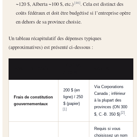
~120 $, Alberta ~100 $, etc.)
. Cela est distinct des
[46]
coûts fédéraux et doit être budgétisé si l’entreprise opère
en dehors de sa province choisie.
Un tableau récapitulatif des dépenses typiques
(approximatives) est présenté ci-dessous :
FÉDÉRAL
POSTE DE COÛT
NOTES
(LCSA)
Via Corporations
200 $ (en
Canada ; inférieur
ligne) / 250
Frais de constitution
à la plupart des
$ (papier)
gouvernementaux
provinces (ON 300
[1]
[2]
$, C.-B. 350 $)
.
Requis si vous
choisissez un nom