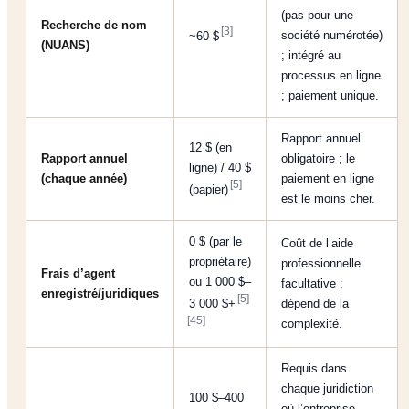
(pas pour une
Recherche de nom
[3]
société numérotée)
~60 $
(NUANS)
; intégré au
processus en ligne
; paiement unique.
Rapport annuel
12 $ (en
Rapport annuel
obligatoire ; le
ligne) / 40 $
(chaque année)
paiement en ligne
[5]
(papier)
est le moins cher.
0 $ (par le
Coût de l’aide
propriétaire)
professionnelle
Frais d’agent
ou 1 000 $–
facultative ;
enregistré/juridiques
[5]
3 000 $+
dépend de la
[45]
complexité.
Requis dans
chaque juridiction
100 $–400
où l’entreprise