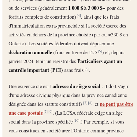
1 000 $ à 3 000 $+
ou de services (généralement
pour des
forfaits complets de constitution)
, ainsi que les frais
[4]
d'immatriculation extra-provinciale si la société exerce des
activités en dehors de la province choisie (par ex. ≈330 $ en
Ontario). Les sociétés fédérales doivent déposer une
déclaration annuelle
(frais en ligne de 12 $
) et, depuis
[5]
Particuliers ayant un
janvier 2024, tenir un registre des
contrôle important (PCI)
sans frais
.
[6]
adresse du siège social
Une exigence clé est l'
: il doit s'agir
d'une adresse civique physique dans la province canadienne
ne peut pas être
désignée dans les statuts constitutifs
, et
[7]
[8]
une case postale
. (La LCSA fédérale exige un siège
[7]
[9]
social dans la province spécifiée
.) Par exemple, si vous
[10]
vous constituez en société avec l'Ontario comme province