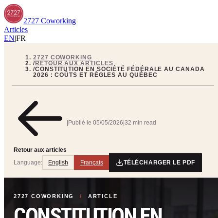
2727 Coworking
Articles
EN
|
FR
2727 COWORKING
/
RETOUR AUX ARTICLES
/
CONSTITUTION EN SOCIÉTÉ FÉDÉRALE AU CANADA
2026 : COÛTS ET RÈGLES AU QUÉBEC
|
Publié le
05/05/2026
|
32 min read
Retour aux articles
Language:
English
Français
TÉLÉCHARGER LE PDF
2727 COWORKING
/
ARTICLE
CONSTITUTION EN