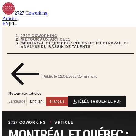
2727 Coworking
Articles
EN
|
FR
2727 COWORKING
/
RETOUR AUX ARTICLES
/
MONTRÉAL ET QUÉBEC : PÔLES DE TÉLÉTRAVAIL ET
ANALYSE DU BASSIN DE TALENTS
|
Publié le
12/06/2025
|
25 min read
Retour aux articles
Language:
English
Français
TÉLÉCHARGER LE PDF
2727 COWORKING
/
ARTICLE
MONTRÉAL ET QUÉBEC :