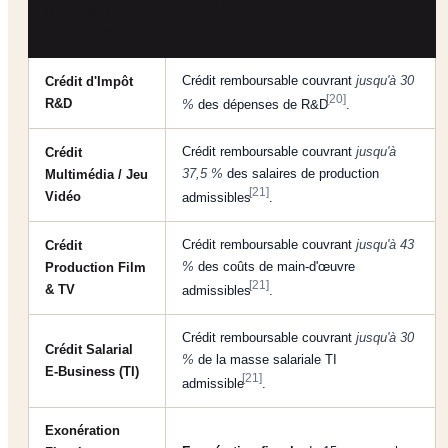
AVANTAGE POUR LES
D'INCITATION
ENTREPRISES
DU QUÉBEC
Crédit remboursable couvrant
jusqu'à 30
Crédit d'Impôt
[20]
R&D
%
des dépenses de R&D
.
Crédit remboursable couvrant
jusqu'à
Crédit
37,5 %
des salaires de production
Multimédia / Jeu
[21]
Vidéo
admissibles
.
Crédit remboursable couvrant
jusqu'à 43
Crédit
%
des coûts de main-d'œuvre
Production Film
[21]
& TV
admissibles
.
Crédit remboursable couvrant
jusqu'à 30
Crédit Salarial
%
de la masse salariale TI
E-Business (TI)
[21]
admissible
.
Exonération