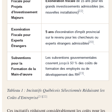
Exonération fiscale
de 15 ans pour les
Fiscale pour
grands investissements admissibles (ex.
Projets
[22]
d'Investissement
nouvelles installations)
.
Majeurs
Exonération
5 ans
d'exonération d'impôt provincial
Fiscale pour
sur le revenu pour les chercheurs ou
Experts
[20]
experts étrangers admissibles
.
Étrangers
Les subventions gouvernementales
Subventions
couvrent
jusqu'à 50 %
des coûts de
pour la
formation des employés ou de
Formation de la
[23]
Main-d'œuvre
développement des RH
.
Tableau 1 : Incitatifs Québécois Sélectionnés Réduisant les
Coûts d'Entreprise
[21]
[22]
Ces incitatifs réduisent considérablement les coûts pour les