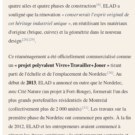
quatre ailes et quatre phases de construction
. ELAD a
[6]
souligné que la rénovation
« conserverait l'esprit original de
cet héritage industriel unique »
, en réutilisant les matériaux
d'origine (brique, cuivre) et la géométrie dans le nouveau
design
.
[28]
[29]
Ce réaménagement a été officiellement commercialisé comme
« projet polyvalent Vivre+Travailler+Jouer »
un
tirant
parti de l'échelle et de l'emplacement du Nordelec
. Au
[30]
2013
début de
, ELAD a annoncé en outre que le Nordelec,
avec Cité Nature (un projet à Fort-Rouge), formerait l'un des
plus grands portefeuilles résidentiels de Montréal
(collectivement plus de 2 000 unités)
. Les travaux sur la
[31]
première phase du Nordelec ont commencé peu après. À la fin
de 2012, ELAD et les entrepreneurs avaient commencé à
rénover les étages supérieurs : le stationnement souterrain et