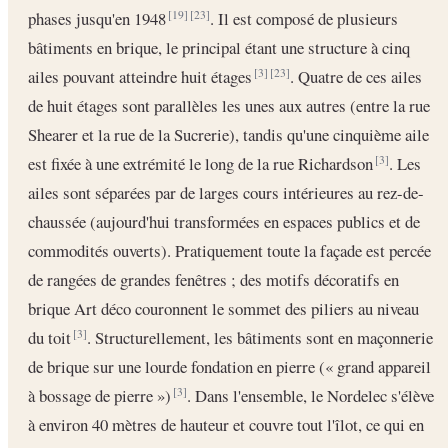
phases jusqu'en 1948
. Il est composé de plusieurs
[19]
[23]
bâtiments en brique, le principal étant une structure à cinq
ailes pouvant atteindre huit étages
. Quatre de ces ailes
[3]
[23]
de huit étages sont parallèles les unes aux autres (entre la rue
Shearer et la rue de la Sucrerie), tandis qu'une cinquième aile
est fixée à une extrémité le long de la rue Richardson
. Les
[3]
ailes sont séparées par de larges cours intérieures au rez-de-
chaussée (aujourd'hui transformées en espaces publics et de
commodités ouverts). Pratiquement toute la façade est percée
de rangées de grandes fenêtres ; des motifs décoratifs en
brique Art déco couronnent le sommet des piliers au niveau
du toit
. Structurellement, les bâtiments sont en maçonnerie
[3]
de brique sur une lourde fondation en pierre (« grand appareil
à bossage de pierre »)
. Dans l'ensemble, le Nordelec s'élève
[3]
à environ 40 mètres de hauteur et couvre tout l'îlot, ce qui en