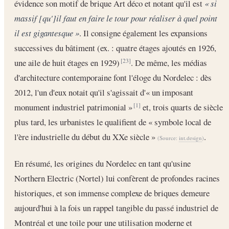
évidence son motif de brique Art déco et notant qu'il est
« si
massif [qu']il faut en faire le tour pour réaliser à quel point
il est gigantesque »
. Il consigne également les expansions
successives du bâtiment (ex. : quatre étages ajoutés en 1926,
une aile de huit étages en 1929)
. De même, les médias
[23]
d'architecture contemporaine font l'éloge du Nordelec : dès
2012, l'un d'eux notait qu'il s'agissait d'« un imposant
monument industriel patrimonial »
et, trois quarts de siècle
[1]
plus tard, les urbanistes le qualifient de « symbole local de
l'ère industrielle du début du XXe siècle »
.
(Source:
int.design
)
En résumé, les origines du Nordelec en tant qu'usine
Northern Electric (Nortel) lui confèrent de profondes racines
historiques, et son immense complexe de briques demeure
aujourd'hui à la fois un rappel tangible du passé industriel de
Montréal et une toile pour une utilisation moderne et