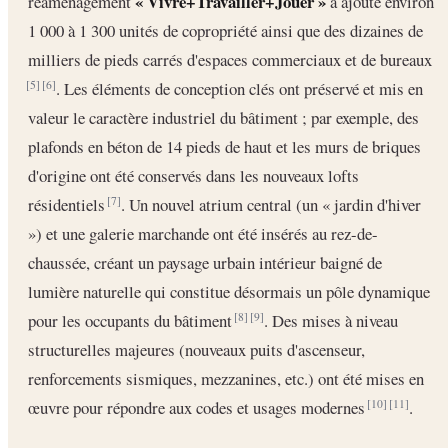
« Vivre+Travailler+Jouer »
réaménagement
a ajouté environ
1 000 à 1 300 unités de copropriété ainsi que des dizaines de
milliers de pieds carrés d'espaces commerciaux et de bureaux
. Les éléments de conception clés ont préservé et mis en
[5]
[6]
valeur le caractère industriel du bâtiment ; par exemple, des
plafonds en béton de 14 pieds de haut et les murs de briques
d'origine ont été conservés dans les nouveaux lofts
résidentiels
. Un nouvel atrium central (un « jardin d'hiver
[7]
») et une galerie marchande ont été insérés au rez-de-
chaussée, créant un paysage urbain intérieur baigné de
lumière naturelle qui constitue désormais un pôle dynamique
pour les occupants du bâtiment
. Des mises à niveau
[8]
[9]
structurelles majeures (nouveaux puits d'ascenseur,
renforcements sismiques, mezzanines, etc.) ont été mises en
œuvre pour répondre aux codes et usages modernes
.
[10]
[11]