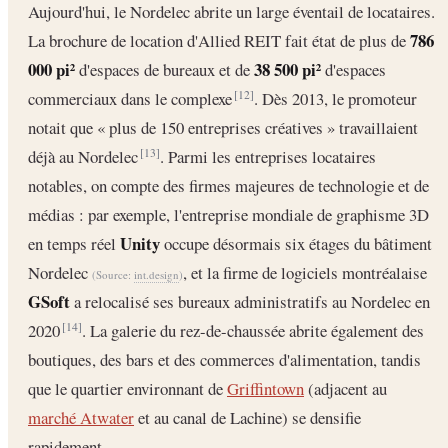
Aujourd'hui, le Nordelec abrite un large éventail de locataires.
786
La brochure de location d'Allied REIT fait état de plus de
000 pi²
38 500 pi²
d'espaces de bureaux et de
d'espaces
commerciaux dans le complexe
. Dès 2013, le promoteur
[12]
notait que « plus de 150 entreprises créatives » travaillaient
déjà au Nordelec
. Parmi les entreprises locataires
[13]
notables, on compte des firmes majeures de technologie et de
médias : par exemple, l'entreprise mondiale de graphisme 3D
Unity
en temps réel
occupe désormais six étages du bâtiment
Nordelec
, et la firme de logiciels montréalaise
(Source:
int.design
)
GSoft
a relocalisé ses bureaux administratifs au Nordelec en
2020
. La galerie du rez-de-chaussée abrite également des
[14]
boutiques, des bars et des commerces d'alimentation, tandis
que le quartier environnant de
Griffintown
(adjacent au
marché Atwater
et au canal de Lachine) se densifie
rapidement.