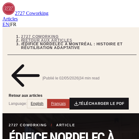
2727 Coworking
Articles
EN
|
FR
2727 COWORKING
/
RETOUR AUX ARTICLES
/
ÉDIFICE NORDELEC À MONTRÉAL : HISTOIRE ET
RÉUTILISATION ADAPTATIVE
|
Publié le
02/05/2026
|
34 min read
Retour aux articles
Language:
English
Français
TÉLÉCHARGER LE PDF
2727 COWORKING
/
ARTICLE
ÉDIFICE NORDELEC À