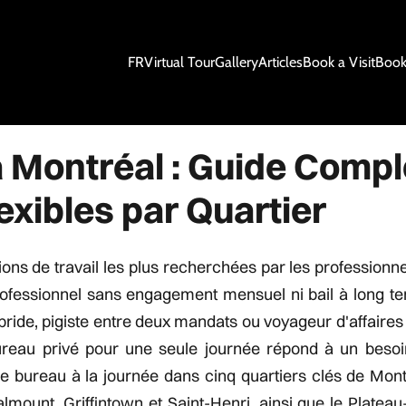
FR
Virtual Tour
Gallery
Articles
Book a Visit
Book
à Montréal : Guide Compl
exibles par Quartier
ions de travail les plus recherchées par les professionn
rofessionnel sans engagement mensuel ni bail à long t
ide, pigiste entre deux mandats ou voyageur d'affaires
bureau privé pour une seule journée répond à un besoi
s de bureau à la journée dans cinq quartiers clés de Mon
yalmount, Griffintown et Saint-Henri, ainsi que le Platea