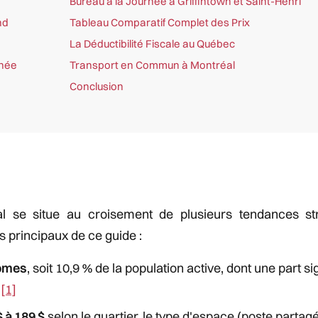
Bureau à la Journée à Griffintown et Saint-Henri
nd
Tableau Comparatif Complet des Prix
La Déductibilité Fiscale au Québec
rnée
Transport en Commun à Montréal
Conclusion
se situe au croisement de plusieurs tendances stru
ts principaux de ce guide :
nomes
, soit 10,9 % de la population active, dont une part sig
l
[1]
$ à 189 $
selon le quartier, le type d'espace (poste partag