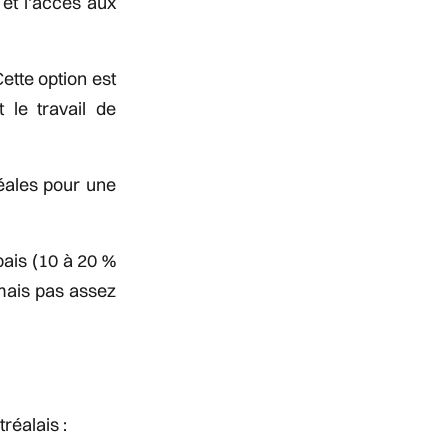
 et l'accès aux
ette option est
 le travail de
déales pour une
ais (10 à 20 %
mais pas assez
réalais :