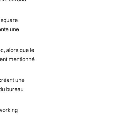
 square
ente une
, alors que le
ment mentionné
créant une
 du bureau
working