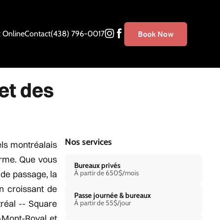
 Online
Contact
(438) 796-0017
Book Now
et des
Nos services
els montréalais
erme. Que vous
Bureaux privés
 de passage, la
À partir de 650$/mois
n croissant de
Passe journée & bureaux
tréal -- Square
À partir de 55$/jour
u-Mont-Royal et