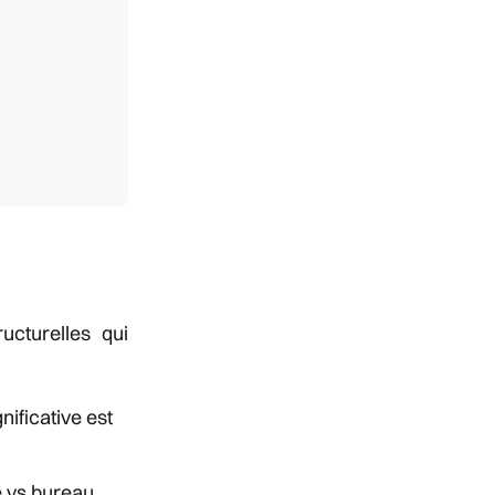
cturelles qui
nificative est
é vs bureau