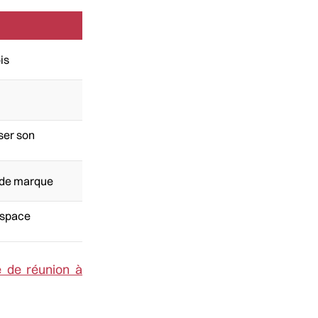
is
ser son
e de marque
espace
e de réunion à