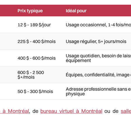
Prix typique
Idéal pour
12 $ - 189 $/jour
Usage occasionnel, 1-4 fois/mo
225 $ - 400 $/mois
Usage régulier, 5+ jours/mois
Usage quotidien, besoin de lais
400 $ - 600 $/mois
équipement
600 $ - 2 500
Équipes, confidentialité, imag
$+/mois
Adresse professionnelle sans 
50 $ - 300 $/mois
physique
é à Montréal
, de
bureau virtuel à Montréal
ou de
sall